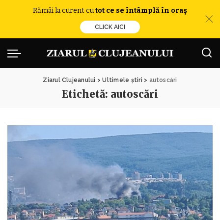
Rămâi la curent cu
tot ce se întâmplă în oraș
CLICK AICI
Ziarul Clujeanului
>
Ultimele știri
>
autoscări
Etichetă:
autoscări