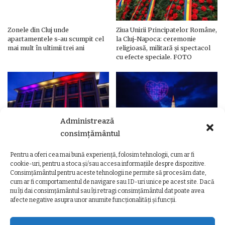
Zonele din Cluj unde
Ziua Unirii Principatelor Române,
apartamentele s-au scumpit cel
la Cluj-Napoca: ceremonie
mai mult în ultimii trei ani
religioasă, militară și spectacol
cu efecte speciale. FOTO
Administrează
consimțământul
Pentru a oferi cea mai bună experiență, folosim tehnologii, cum ar fi
Ziua Unirii Principatelor Române
Ziua Unirii la Cluj-Napoca.
cookie-uri, pentru a stoca și/sau accesa informațiile despre dispozitive.
– Clădiri și poduri din Cluj,
Programul complet al
Consimțământul pentru aceste tehnologii ne permite să procesăm date,
iluminate în culorile drapelului
evenimentelor
cum ar fi comportamentul de navigare sau ID-uri unice pe acest site. Dacă
nu îți dai consimțământul sau îți retragi consimțământul dat poate avea
afecte negative asupra unor anumite funcționalități și funcții.