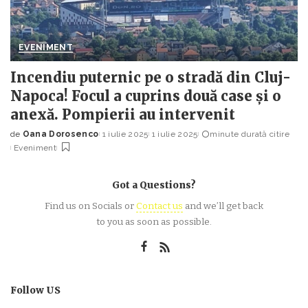
EVENIMENT
Incendiu puternic pe o stradă din Cluj-
Napoca! Focul a cuprins două case și o
anexă. Pompierii au intervenit
de
Oana Dorosenco
1 iulie 2025
1 iulie 2025
minute durată citire
Posted
Eveniment
by
Got a Questions?
Find us on Socials or
Contact us
and we’ll get back
to you as soon as possible.
Follow US