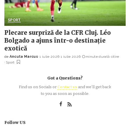
SPORT
Plecare surpriză de la CFR Cluj. Léo
Bolgado a ajuns într-o destinație
exotică
de
Ancuta Marcus
1 iulie 2026
1 iulie 2026
minute durată citire
Posted
Sport
by
Got a Questions?
Find us on Socials or
Contact us
and we’ll get back
to you as soon as possible.
Follow US