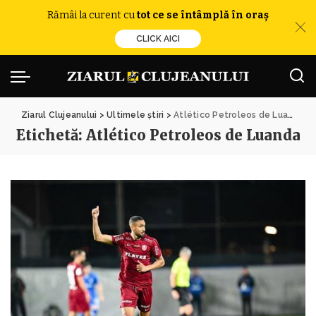
Rămâi la curent cu
tot ce se întâmplă în oraș
CLICK AICI
Ziarul Clujeanului
>
Ultimele știri
>
Atlético Petroleos de Luanda
Etichetă:
Atlético Petroleos de Luanda