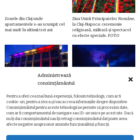
Zonele din Cluj unde
Ziua Unirii Principatelor Române,
apartamentele s-au scumpit cel
la Cluj-Napoca: ceremonie
mai mult în ultimii trei ani
religioasă, militară și spectacol
cu efecte speciale. FOTO
Administrează
consimțământul
Pentru a oferi cea mai bună experiență, folosim tehnologii, cum ar fi
Ziua Unirii Principatelor Române
Ziua Unirii la Cluj-Napoca.
cookie-uri, pentru a stoca și/sau accesa informațiile despre dispozitive.
– Clădiri și poduri din Cluj,
Programul complet al
Consimțământul pentru aceste tehnologii ne permite să procesăm date,
iluminate în culorile drapelului
evenimentelor
cum ar fi comportamentul de navigare sau ID-uri unice pe acest site. Dacă
nu îți dai consimțământul sau îți retragi consimțământul dat poate avea
afecte negative asupra unor anumite funcționalități și funcții.