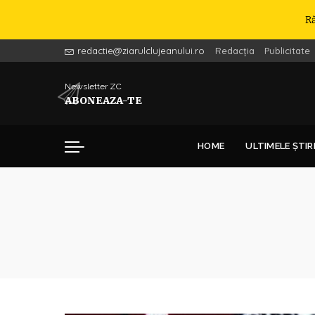
R
redactie@ziarulclujeanului.ro
Redacția
Publicitate
Newsletter ZC
ABONEAZA-TE
HOME
ULTIMELE ȘTIR