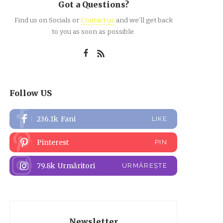
Got a Questions?
Find us on Socials or
Contact us
and we’ll get back
to you as soon as possible.
Follow US
236.1k
Fani
LIKE
Pinterest
PIN
79.8k
Urmăritori
URMĂREȘTE
Newsletter