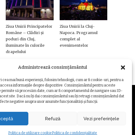
Ziua Unirii Principatelor
Ziua Unirii la Cluj-
Române – Clădiri și
Napoca. Programul
poduri din Cluj,
complet al
iluminate în culorile
evenimentelor
drapelului
Administrează consimțământul
ri cea mai bună experiență, folosim tehnologii, cum ar fi cookie-uri, pentru a
 accesa informațiile despre dispozitive. Consimțământul pentru aceste
e permite să procesăm date, cum ar fi comportamentul de navigare sau ID-
 acest site. Dacă nu îți dai consimțământul sau îți retragi consimțământul dat
fecte negative asupra unor anumite funcționalități și funcții.
ZARE COOKIE
ceptă
Refuză
Vezi preferințele
Politica de utilizare cookie
Politica de confidențialitate