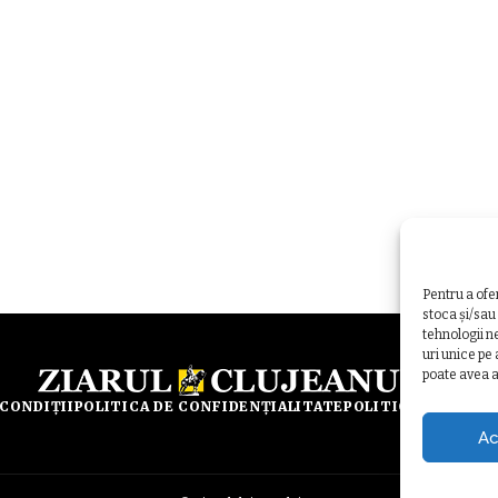
Pentru a ofe
stoca și/sau
tehnologii n
uri unice pe
poate avea a
 CONDIȚII
POLITICA DE CONFIDENȚIALITATE
POLITICA DE UTILI
Ac