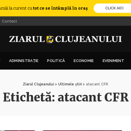
ămâi la curent cu
tot ce se întâmplă în oraș
CLICK AICI
Contact
I
ADMINISTRAȚIE
POLITICĂ
ECONOMIE
EVENIMENT
Ziarul Clujeanului
>
Ultimele știri
>
atacant CFR
Etichetă:
atacant CFR