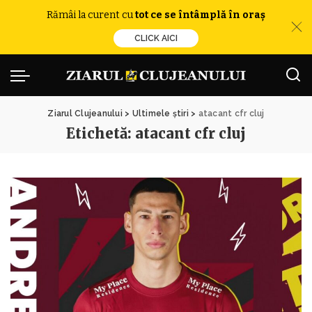
Rămâi la curent cu
tot ce se întâmplă în oraș
CLICK AICI
Ziarul Clujeanului
>
Ultimele știri
>
atacant cfr cluj
Etichetă:
atacant cfr cluj