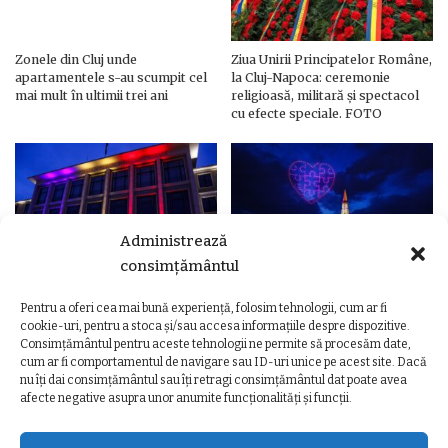
Zonele din Cluj unde
Ziua Unirii Principatelor Române,
apartamentele s-au scumpit cel
la Cluj-Napoca: ceremonie
mai mult în ultimii trei ani
religioasă, militară și spectacol
cu efecte speciale. FOTO
Administrează
consimțământul
Pentru a oferi cea mai bună experiență, folosim tehnologii, cum ar fi
Ziua Unirii Principatelor Române
Ziua Unirii la Cluj-Napoca.
cookie-uri, pentru a stoca și/sau accesa informațiile despre dispozitive.
– Clădiri și poduri din Cluj,
Programul complet al
Consimțământul pentru aceste tehnologii ne permite să procesăm date,
iluminate în culorile drapelului
evenimentelor
cum ar fi comportamentul de navigare sau ID-uri unice pe acest site. Dacă
nu îți dai consimțământul sau îți retragi consimțământul dat poate avea
afecte negative asupra unor anumite funcționalități și funcții.