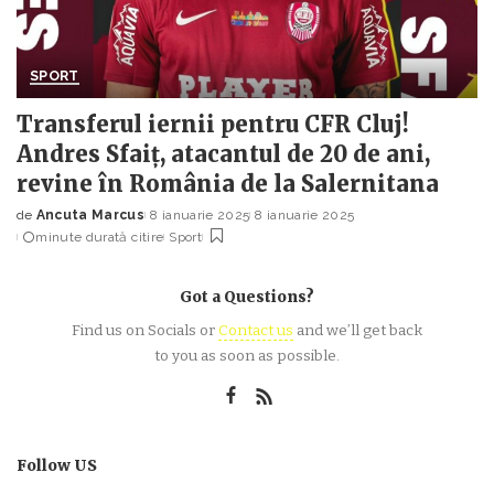
SPORT
Transferul iernii pentru CFR Cluj!
Andres Sfaiț, atacantul de 20 de ani,
revine în România de la Salernitana
de
Ancuta Marcus
8 ianuarie 2025
8 ianuarie 2025
Posted
minute durată citire
Sport
by
Got a Questions?
Find us on Socials or
Contact us
and we’ll get back
to you as soon as possible.
Follow US