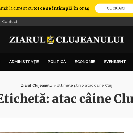
ămâi la curent cu
tot ce se întâmplă în oraș
CLICK AICI
Contact
I
ADMINISTRAȚIE
POLITICĂ
ECONOMIE
EVENIMENT
Ziarul Clujeanului
>
Ultimele știri
>
atac câine Cluj
Etichetă:
atac câine Clu