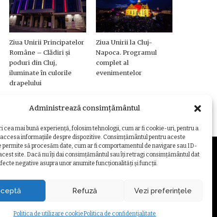
Ziua Unirii Principatelor
Ziua Unirii la Cluj-
Române – Clădiri și
Napoca. Programul
poduri din Cluj,
complet al
iluminate în culorile
evenimentelor
drapelului
Administrează consimțământul
ri cea mai bună experiență, folosim tehnologii, cum ar fi cookie-uri, pentru a
 accesa informațiile despre dispozitive. Consimțământul pentru aceste
e permite să procesăm date, cum ar fi comportamentul de navigare sau ID-
 acest site. Dacă nu îți dai consimțământul sau îți retragi consimțământul dat
fecte negative asupra unor anumite funcționalități și funcții.
ZARE COOKIE
ceptă
Refuză
Vezi preferințele
Politica de utilizare cookie
Politica de confidențialitate