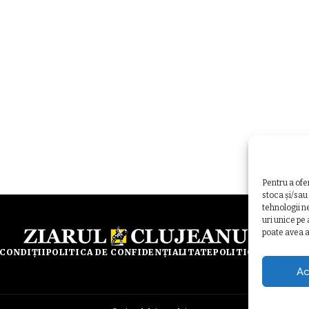
Pentru a ofe
stoca și/sau
tehnologii n
uri unice pe
poate avea a
 CONDIȚII
POLITICA DE CONFIDENȚIALITATE
POLITICA DE UTILI
Ac