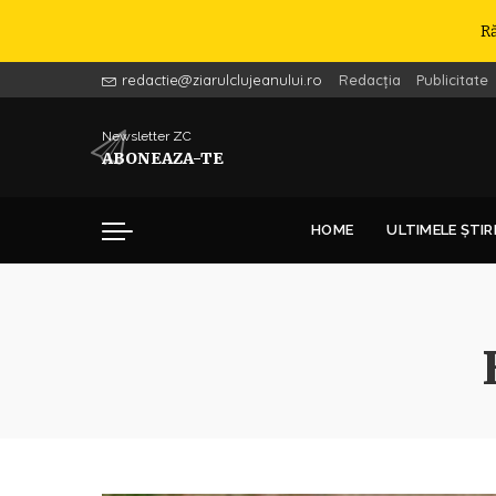
R
redactie@ziarulclujeanului.ro
Redacția
Publicitate
Newsletter ZC
ABONEAZA-TE
HOME
ULTIMELE ȘTIR