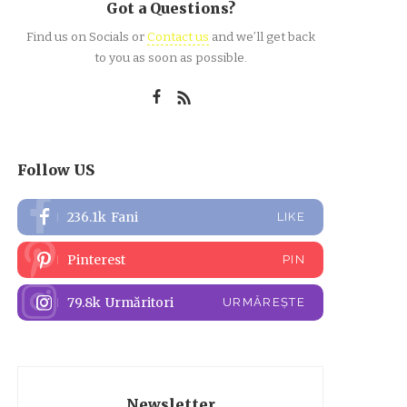
Got a Questions?
Find us on Socials or
Contact us
and we’ll get back
to you as soon as possible.
Follow US
236.1k
Fani
LIKE
Pinterest
PIN
79.8k
Urmăritori
URMĂREȘTE
Newsletter