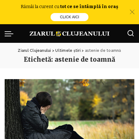
Rămâi la curent cu
tot ce se întâmplă în oraș
CLICK AICI
Ziarul Clujeanului
>
Ultimele știri
>
astenie de toamnă
Etichetă:
astenie de toamnă