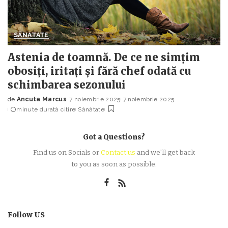
SĂNĂTATE
Astenia de toamnă. De ce ne simțim
obosiți, iritați și fără chef odată cu
schimbarea sezonului
de
Ancuta Marcus
7 noiembrie 2025
7 noiembrie 2025
Posted
minute durată citire
Sănătate
by
Got a Questions?
Find us on Socials or
Contact us
and we’ll get back
to you as soon as possible.
Follow US