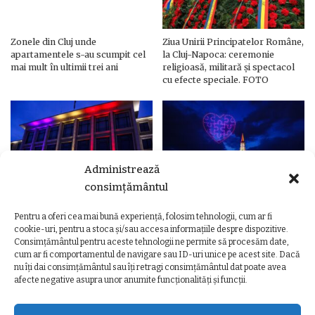
Zonele din Cluj unde
Ziua Unirii Principatelor Române,
apartamentele s-au scumpit cel
la Cluj-Napoca: ceremonie
mai mult în ultimii trei ani
religioasă, militară și spectacol
cu efecte speciale. FOTO
Administrează
consimțământul
Pentru a oferi cea mai bună experiență, folosim tehnologii, cum ar fi
Ziua Unirii Principatelor Române
Ziua Unirii la Cluj-Napoca.
cookie-uri, pentru a stoca și/sau accesa informațiile despre dispozitive.
– Clădiri și poduri din Cluj,
Programul complet al
Consimțământul pentru aceste tehnologii ne permite să procesăm date,
iluminate în culorile drapelului
evenimentelor
cum ar fi comportamentul de navigare sau ID-uri unice pe acest site. Dacă
nu îți dai consimțământul sau îți retragi consimțământul dat poate avea
afecte negative asupra unor anumite funcționalități și funcții.