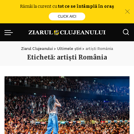
Rămâi la curent cu
tot ce se întâmplă în oraș
CLICK AICI
Ziarul Clujeanului
>
Ultimele știri
>
artiști România
Etichetă:
artiști România