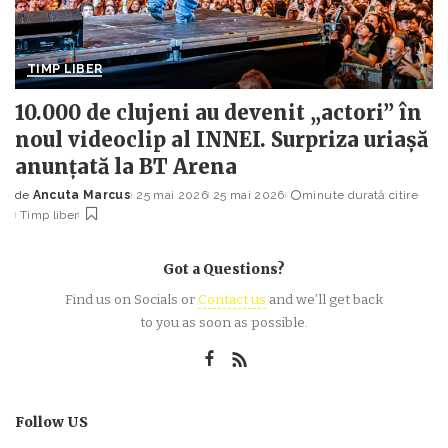
TIMP LIBER
10.000 de clujeni au devenit „actori” în
noul videoclip al INNEI. Surpriza uriașă
anunțată la BT Arena
de
Ancuta Marcus
25 mai 2026
25 mai 2026
minute durată citire
Posted
Timp liber
by
Got a Questions?
Find us on Socials or
Contact us
and we’ll get back
to you as soon as possible.
Follow US