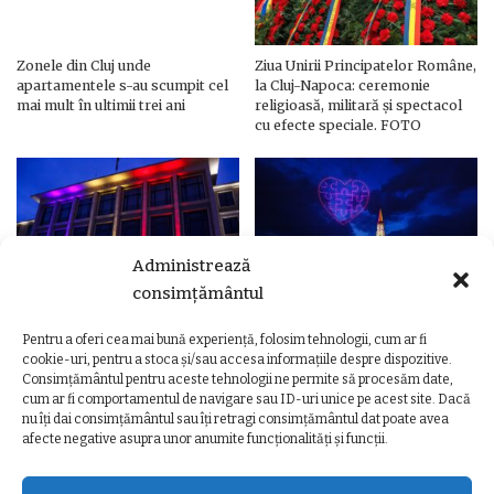
Zonele din Cluj unde
Ziua Unirii Principatelor Române,
apartamentele s-au scumpit cel
la Cluj-Napoca: ceremonie
mai mult în ultimii trei ani
religioasă, militară și spectacol
cu efecte speciale. FOTO
Administrează
consimțământul
Pentru a oferi cea mai bună experiență, folosim tehnologii, cum ar fi
Ziua Unirii Principatelor Române
Ziua Unirii la Cluj-Napoca.
cookie-uri, pentru a stoca și/sau accesa informațiile despre dispozitive.
– Clădiri și poduri din Cluj,
Programul complet al
Consimțământul pentru aceste tehnologii ne permite să procesăm date,
iluminate în culorile drapelului
evenimentelor
cum ar fi comportamentul de navigare sau ID-uri unice pe acest site. Dacă
nu îți dai consimțământul sau îți retragi consimțământul dat poate avea
afecte negative asupra unor anumite funcționalități și funcții.