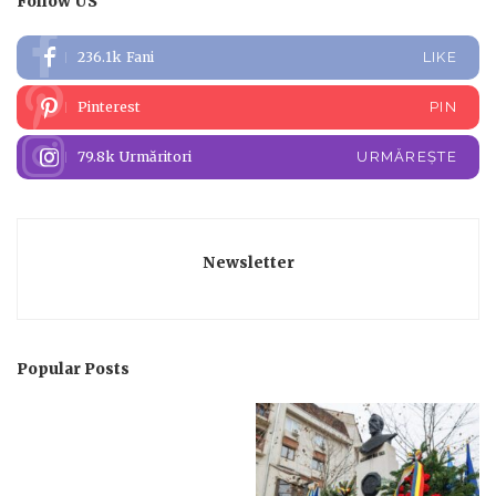
Follow US
236.1k
Fani
LIKE
Pinterest
PIN
79.8k
Urmăritori
URMĂREȘTE
Newsletter
Popular Posts