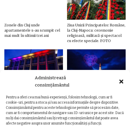
Zonele din Cluj unde
Ziua Unirii Principatelor Române,
apartamentele s-au scumpit cel
la Cluj-Napoca: ceremonie
mai mult în ultimii trei ani
religioasă, militară și spectacol
cu efecte speciale. FOTO
Administrează
consimțământul
Pentru a oferi cea mai bună experiență, folosim tehnologii, cum ar fi
Ziua Unirii Principatelor Române
Ziua Unirii la Cluj-Napoca.
cookie-uri, pentru a stoca și/sau accesa informațiile despre dispozitive.
– Clădiri și poduri din Cluj,
Programul complet al
Consimțământul pentru aceste tehnologii ne permite să procesăm date,
iluminate în culorile drapelului
evenimentelor
cum ar fi comportamentul de navigare sau ID-uri unice pe acest site. Dacă
nu îți dai consimțământul sau îți retragi consimțământul dat poate avea
afecte negative asupra unor anumite funcționalități și funcții.