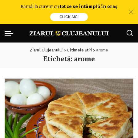
Rămâi la curent cu
tot ce se întâmplă în oraș
CLICK AICI
Ziarul Clujeanului
>
Ultimele știri
>
arome
Etichetă:
arome