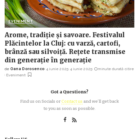
EVENIMENT
Arome, tradiție și savoare. Festivalul
Plăcintelor la Cluj: cu varză, cartofi,
brânză sau silvoiță. Rețete transmise
din generație în generație
de
Oana Dorosenco
4 iunie 2025
4 iunie 2025
minute durată citire
Posted
Eveniment
by
Got a Questions?
Find us on Socials or
Contact us
and we’ll get back
to you as soon as possible.