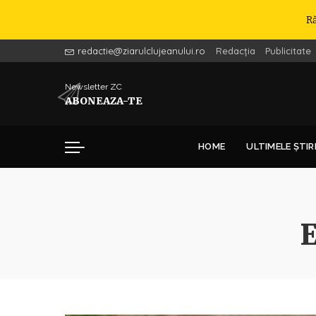
R
redactie@ziarulclujeanului.ro
Redacția
Publicitate
Newsletter ZC
ABONEAZA-TE
HOME
ULTIMELE ȘTIR
E