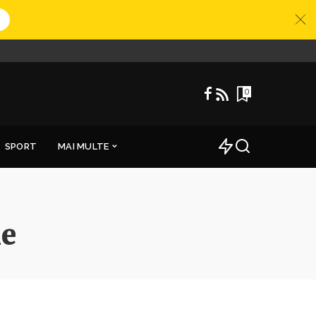
0
SPORT
MAI MULTE
ie