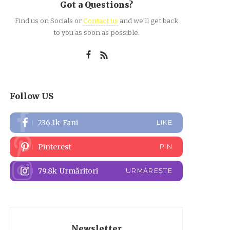
Got a Questions?
Find us on Socials or
Contact us
and we’ll get back
to you as soon as possible.
Follow US
236.1k
Fani
LIKE
Pinterest
PIN
79.8k
Urmăritori
URMĂREȘTE
Newsletter