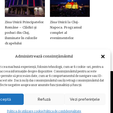
Ziua Unirii Principatelor
Ziua Unirii la Cluj-
Române – Clădiri și
Napoca. Programul
poduri din Cluj,
complet al
iluminate în culorile
evenimentelor
drapelului
Administrează consimțământul
ri cea mai bună experiență, folosim tehnologii, cum ar fi cookie-uri, pentru a
 accesa informațiile despre dispozitive. Consimțământul pentru aceste
e permite să procesăm date, cum ar fi comportamentul de navigare sau ID-
 acest site. Dacă nu îți dai consimțământul sau îți retragi consimțământul dat
fecte negative asupra unor anumite funcționalități și funcții.
ZARE COOKIE
ceptă
Refuză
Vezi preferințele
Politica de utilizare cookie
Politica de confidențialitate