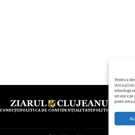
Pentru a ofe
stoca și/sau
tehnologii n
uri unice pe
poate avea a
 CONDIȚII
POLITICA DE CONFIDENȚIALITATE
POLITICA DE UTILI
Ac