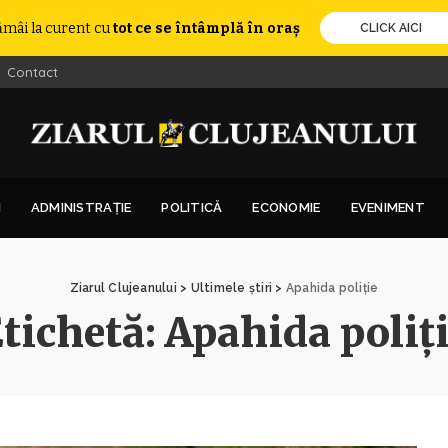
ămâi la curent cu
tot ce se întâmplă în oraș
CLICK AICI
Contact
I
ADMINISTRAȚIE
POLITICĂ
ECONOMIE
EVENIMENT
Ziarul Clujeanului
>
Ultimele știri
>
Apahida poliție
tichetă:
Apahida poliț