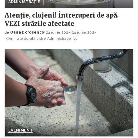
ADMINISTRAȚIE
Atenție, clujeni! Întreruperi de apă.
VEZI străzile afectate
de
Oana Dorosenco
24 iunie 2025
24 iunie 2025
Posted
minute durată citire
Administrație
by
EVENIMENT