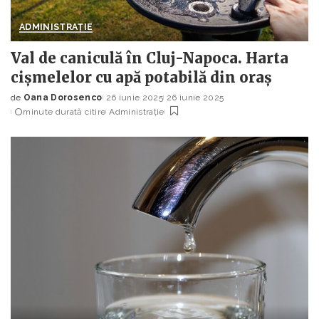
ADMINISTRAȚIE
Val de caniculă în Cluj-Napoca. Harta
cișmelelor cu apă potabilă din oraș
de
Oana Dorosenco
26 iunie 2025
26 iunie 2025
Posted
minute durată citire
Administrație
by