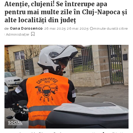
Atenție, clujeni! Se întrerupe apa
pentru mai multe zile în Cluj-Napoca și
alte localități din județ
de
Oana Dorosenco
26 mai 2025
26 mai 2025
minute durată citire
Posted
Administrație
by
SOCIAL