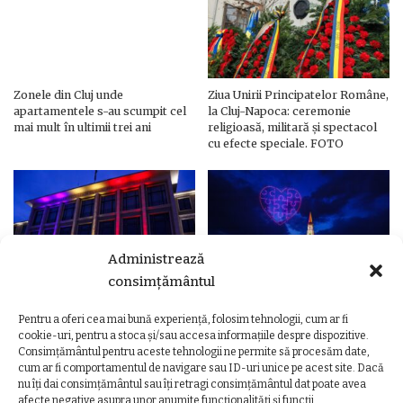
Zonele din Cluj unde
Ziua Unirii Principatelor Române,
apartamentele s-au scumpit cel
la Cluj-Napoca: ceremonie
mai mult în ultimii trei ani
religioasă, militară și spectacol
cu efecte speciale. FOTO
Administrează
consimțământul
Pentru a oferi cea mai bună experiență, folosim tehnologii, cum ar fi
Ziua Unirii Principatelor Române
Ziua Unirii la Cluj-Napoca.
cookie-uri, pentru a stoca și/sau accesa informațiile despre dispozitive.
– Clădiri și poduri din Cluj,
Programul complet al
Consimțământul pentru aceste tehnologii ne permite să procesăm date,
iluminate în culorile drapelului
evenimentelor
cum ar fi comportamentul de navigare sau ID-uri unice pe acest site. Dacă
nu îți dai consimțământul sau îți retragi consimțământul dat poate avea
afecte negative asupra unor anumite funcționalități și funcții.