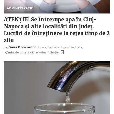
ADMINISTRAȚIE
ATENȚIE! Se întrerupe apa în Cluj-
Napoca și alte localități din județ.
Lucrări de întreținere la rețea timp de 2
zile
de
Oana Dorosenco
23 aprilie 2025
23 aprilie 2025
Posted
minute durată citire
Administrație
by