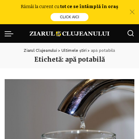
Rămâi la curent cu
tot ce se întâmplă în oraș
CLICK AICI
Ziarul Clujeanului
>
Ultimele știri
>
apă potabilă
Etichetă:
apă potabilă