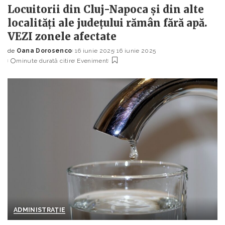
Locuitorii din Cluj-Napoca și din alte
localități ale județului rămân fără apă.
VEZI zonele afectate
de
Oana Dorosenco
16 iunie 2025
16 iunie 2025
Posted
minute durată citire
Eveniment
by
ADMINISTRAȚIE