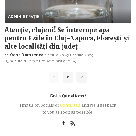
ADMINISTRAȚIE
Atenție, clujeni! Se întrerupe apa
pentru 3 zile în Cluj-Napoca, Florești și
alte localități din județ
de
Oana Dorosenco
1 aprilie 2025
1 aprilie 2025
Posted
minute durată citire
Administrație
by
1
2
Got a Questions?
Find us on Socials or
Contact us
and we’ll get back
to you as soon as possible.