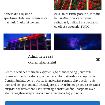
Zonele din Cluj unde
Ziua Unirii Principatelor Române,
apartamentele s-au scumpit cel
la Cluj-Napoca: ceremonie
mai mult în ultimii trei ani
religioasă, militară și spectacol
cu efecte speciale. FOTO
Administrează
consimțământul
Pentru a oferi cea mai bună experiență, folosim tehnologii, cum ar fi
Ziua Unirii Principatelor Române
Ziua Unirii la Cluj-Napoca.
cookie-uri, pentru a stoca și/sau accesa informațiile despre dispozitive.
– Clădiri și poduri din Cluj,
Programul complet al
Consimțământul pentru aceste tehnologii ne permite să procesăm date,
iluminate în culorile drapelului
evenimentelor
cum ar fi comportamentul de navigare sau ID-uri unice pe acest site. Dacă
nu îți dai consimțământul sau îți retragi consimțământul dat poate avea
afecte negative asupra unor anumite funcționalități și funcții.