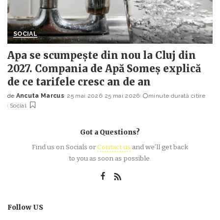
SOCIAL
Apa se scumpește din nou la Cluj din
2027. Compania de Apă Someș explică
de ce tarifele cresc an de an
de
Ancuta Marcus
25 mai 2026
25 mai 2026
minute durată citire
Posted
Social
by
Got a Questions?
Find us on Socials or
Contact us
and we’ll get back
to you as soon as possible.
Follow US