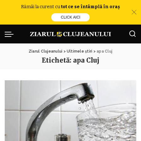
Rămâi la curent cu
tot ce se întâmplă în oraș
CLICK AICI
Ziarul Clujeanului
>
Ultimele știri
>
apa Cluj
Etichetă:
apa Cluj