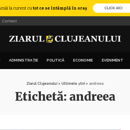
ămâi la curent cu
tot ce se întâmplă în oraș
CLICK AICI
Contact
I
ADMINISTRAȚIE
POLITICĂ
ECONOMIE
EVENIMENT
Ziarul Clujeanului
>
Ultimele știri
>
andreea
Etichetă:
andreea