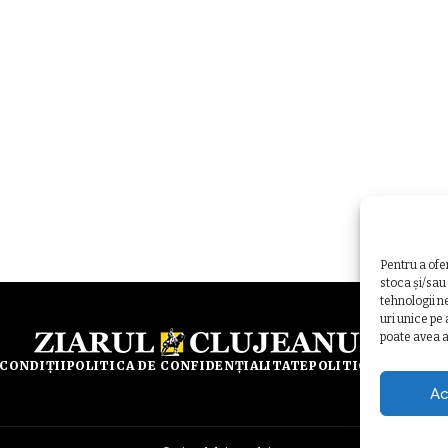
Pentru a ofe
stoca și/sau
tehnologii n
uri unice pe
poate avea a
 CONDIȚII
POLITICA DE CONFIDENȚIALITATE
POLITICA DE UTILI
Ac