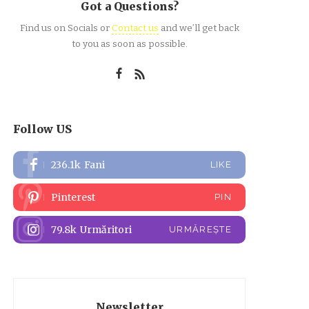
Got a Questions?
Find us on Socials or
Contact us
and we’ll get back
to you as soon as possible.
Follow US
236.1k
Fani
LIKE
Pinterest
PIN
79.8k
Urmăritori
URMĂREȘTE
Newsletter