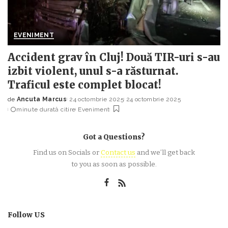
EVENIMENT
Accident grav în Cluj! Două TIR-uri s-au
izbit violent, unul s-a răsturnat.
Traficul este complet blocat!
de
Ancuta Marcus
24 octombrie 2025
24 octombrie 2025
Posted
minute durată citire
Eveniment
by
Got a Questions?
Find us on Socials or
Contact us
and we’ll get back
to you as soon as possible.
Follow US