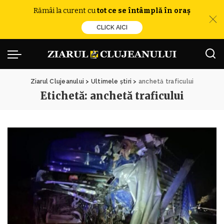
Rămâi la curent cu
tot ce se întâmplă în oraș
CLICK AICI
Ziarul Clujeanului
>
Ultimele știri
>
anchetă traficului
Etichetă:
anchetă traficului