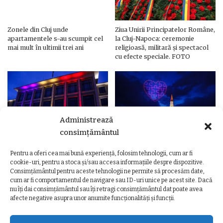
Zonele din Cluj unde
Ziua Unirii Principatelor Române,
apartamentele s-au scumpit cel
la Cluj-Napoca: ceremonie
mai mult în ultimii trei ani
religioasă, militară și spectacol
cu efecte speciale. FOTO
Administrează
consimțământul
Pentru a oferi cea mai bună experiență, folosim tehnologii, cum ar fi
Ziua Unirii Principatelor Române
Ziua Unirii la Cluj-Napoca.
cookie-uri, pentru a stoca și/sau accesa informațiile despre dispozitive.
– Clădiri și poduri din Cluj,
Programul complet al
Consimțământul pentru aceste tehnologii ne permite să procesăm date,
iluminate în culorile drapelului
evenimentelor
cum ar fi comportamentul de navigare sau ID-uri unice pe acest site. Dacă
nu îți dai consimțământul sau îți retragi consimțământul dat poate avea
afecte negative asupra unor anumite funcționalități și funcții.