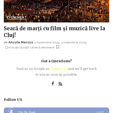
EVENIMENT
Seară de marți cu film și muzică live la
Cluj!
de
Ancuta Marcus
4 noiembrie 2025
3 noiembrie 2025
Posted
minute durată citire
Eveniment
by
Got a Questions?
Find us on Socials or
Contact us
and we’ll get back
to you as soon as possible.
Follow US
236.1k
Fani
LIKE