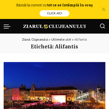
Rămâi la curent cu
tot ce se întâmplă în oraș
CLICK AICI
Ziarul Clujeanului
>
Ultimele știri
>
Alifantis
Etichetă:
Alifantis