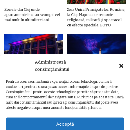
Zonele din Cluj unde
Ziua Unirii Principatelor Române,
apartamentele s-au scumpit cel
la Cluj-Napoca: ceremonie
mai mult în ultimii trei ani
religioasă, militară și spectacol
cu efecte speciale. FOTO
Administrează
consimțământul
Pentru a oferi cea mai bună experiență, folosim tehnologii, cum ar fi
Ziua Unirii Principatelor Române
Ziua Unirii la Cluj-Napoca.
cookie-uri, pentru a stoca și/sau accesa informațiile despre dispozitive.
– Clădiri și poduri din Cluj,
Programul complet al
Consimțământul pentru aceste tehnologii ne permite să procesăm date,
iluminate în culorile drapelului
evenimentelor
cum ar fi comportamentul de navigare sau ID-uri unice pe acest site. Dacă
nu îți dai consimțământul sau îți retragi consimțământul dat poate avea
afecte negative asupra unor anumite funcționalități și funcții.
Acceptă