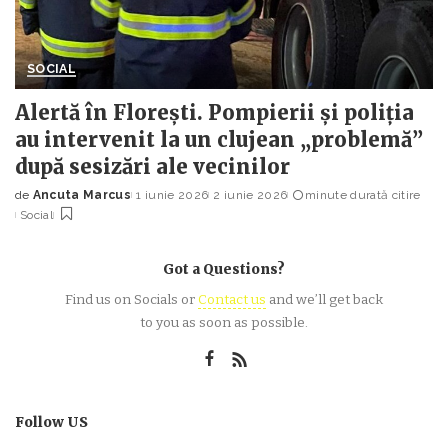
SOCIAL
Alertă în Florești. Pompierii și poliția
au intervenit la un clujean „problemă”
după sesizări ale vecinilor
de
Ancuta Marcus
1 iunie 2026
2 iunie 2026
minute durată citire
Posted
Social
by
Got a Questions?
Find us on Socials or
Contact us
and we’ll get back
to you as soon as possible.
Follow US