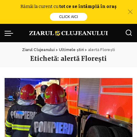
Rămâi la curent cu
tot ce se întâmplă în oraș
CLICK AICI
Ziarul Clujeanului
>
Ultimele știri
>
alertă Florești
Etichetă:
alertă Florești