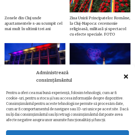
Zonele din Cluj unde
Ziua Unirii Principatelor Române,
apartamentele s-au scumpit cel
la Cluj-Napoca: ceremonie
mai mult în ultimii trei ani
religioasă, militară și spectacol
cu efecte speciale. FOTO
Administrează
consimțământul
Pentru a oferi cea mai bună experiență, folosim tehnologii, cum ar fi
Ziua Unirii Principatelor Române
Ziua Unirii la Cluj-Napoca.
cookie-uri, pentru a stoca și/sau accesa informațiile despre dispozitive.
– Clădiri și poduri din Cluj,
Programul complet al
Consimțământul pentru aceste tehnologii ne permite să procesăm date,
iluminate în culorile drapelului
evenimentelor
cum ar fi comportamentul de navigare sau ID-uri unice pe acest site. Dacă
nu îți dai consimțământul sau îți retragi consimțământul dat poate avea
afecte negative asupra unor anumite funcționalități și funcții.