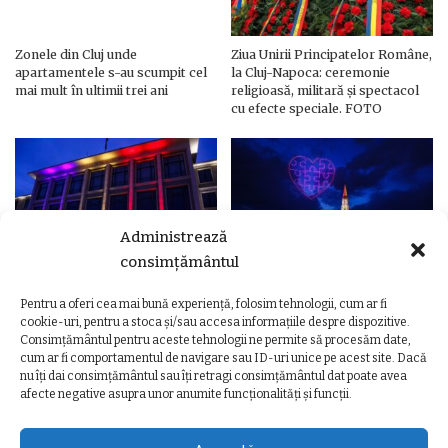
Zonele din Cluj unde
Ziua Unirii Principatelor Române,
apartamentele s-au scumpit cel
la Cluj-Napoca: ceremonie
mai mult în ultimii trei ani
religioasă, militară și spectacol
cu efecte speciale. FOTO
Administrează
consimțământul
Pentru a oferi cea mai bună experiență, folosim tehnologii, cum ar fi
Ziua Unirii Principatelor Române
Ziua Unirii la Cluj-Napoca.
cookie-uri, pentru a stoca și/sau accesa informațiile despre dispozitive.
– Clădiri și poduri din Cluj,
Programul complet al
Consimțământul pentru aceste tehnologii ne permite să procesăm date,
iluminate în culorile drapelului
evenimentelor
cum ar fi comportamentul de navigare sau ID-uri unice pe acest site. Dacă
nu îți dai consimțământul sau îți retragi consimțământul dat poate avea
afecte negative asupra unor anumite funcționalități și funcții.