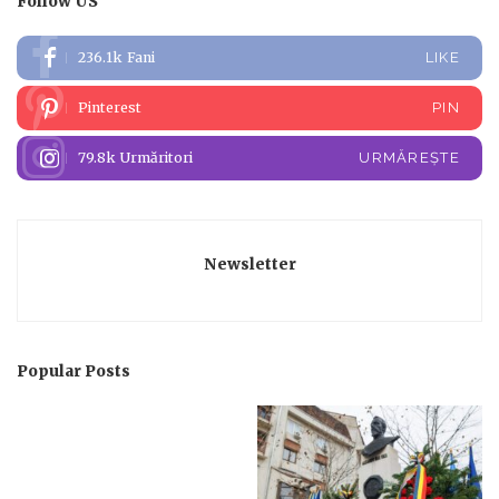
Follow US
236.1k
Fani
LIKE
Pinterest
PIN
79.8k
Urmăritori
URMĂREȘTE
Newsletter
Popular Posts