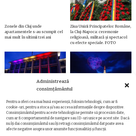
Zonele din Cluj unde
Ziua Unirii Principatelor Române,
apartamentele s-au scumpit cel
la Cluj-Napoca: ceremonie
mai mult în ultimii trei ani
religioasă, militară și spectacol
cu efecte speciale. FOTO
Administrează
consimțământul
Pentru a oferi cea mai bună experiență, folosim tehnologii, cum ar fi
Ziua Unirii Principatelor Române
Ziua Unirii la Cluj-Napoca.
cookie-uri, pentru a stoca și/sau accesa informațiile despre dispozitive.
– Clădiri și poduri din Cluj,
Programul complet al
Consimțământul pentru aceste tehnologii ne permite să procesăm date,
iluminate în culorile drapelului
evenimentelor
cum ar fi comportamentul de navigare sau ID-uri unice pe acest site. Dacă
nu îți dai consimțământul sau îți retragi consimțământul dat poate avea
afecte negative asupra unor anumite funcționalități și funcții.