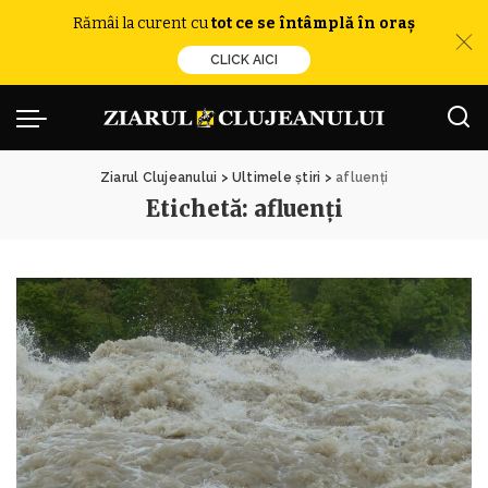
Rămâi la curent cu
tot ce se întâmplă în oraș
CLICK AICI
Ziarul Clujeanului
>
Ultimele știri
>
afluenți
Etichetă:
afluenți