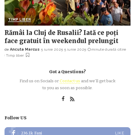
TIMP LIBER
Rămâi la Cluj de Rusalii? Iată ce poți
face gratuit în weekendul prelungit
de
Ancuta Marcus
5 iunie 2025
5 iunie 2025
minute durată citire
Posted
Timp liber
by
Got a Questions?
Find us on Socials or
Contact us
and we’ll get back
to you as soon as possible.
Follow US
236.1k
Fani
LIKE