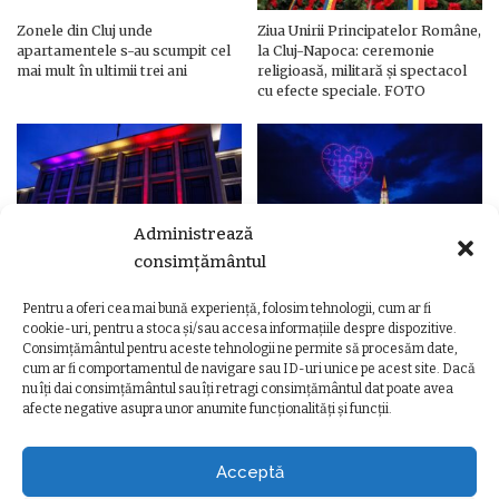
Zonele din Cluj unde
Ziua Unirii Principatelor Române,
apartamentele s-au scumpit cel
la Cluj-Napoca: ceremonie
mai mult în ultimii trei ani
religioasă, militară și spectacol
cu efecte speciale. FOTO
Administrează
consimțământul
Pentru a oferi cea mai bună experiență, folosim tehnologii, cum ar fi
Ziua Unirii Principatelor Române
Ziua Unirii la Cluj-Napoca.
cookie-uri, pentru a stoca și/sau accesa informațiile despre dispozitive.
– Clădiri și poduri din Cluj,
Programul complet al
Consimțământul pentru aceste tehnologii ne permite să procesăm date,
iluminate în culorile drapelului
evenimentelor
cum ar fi comportamentul de navigare sau ID-uri unice pe acest site. Dacă
nu îți dai consimțământul sau îți retragi consimțământul dat poate avea
afecte negative asupra unor anumite funcționalități și funcții.
Acceptă