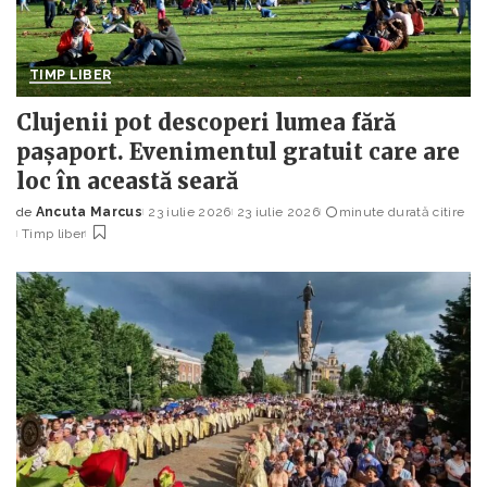
TIMP LIBER
Clujenii pot descoperi lumea fără
pașaport. Evenimentul gratuit care are
loc în această seară
de
Ancuta Marcus
23 iulie 2026
23 iulie 2026
minute durată citire
Posted
Timp liber
by