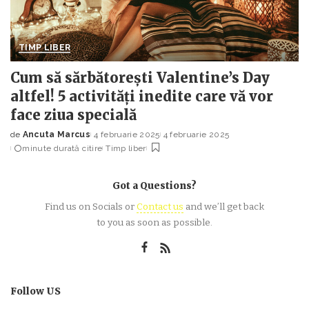
TIMP LIBER
Cum să sărbătorești Valentine’s Day
altfel! 5 activități inedite care vă vor
face ziua specială
de
Ancuta Marcus
4 februarie 2025
4 februarie 2025
Posted
minute durată citire
Timp liber
by
Got a Questions?
Find us on Socials or
Contact us
and we’ll get back
to you as soon as possible.
Follow US