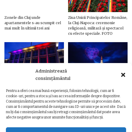
Zonele din Cluj unde
Ziua Unirii Principatelor Române,
apartamentele s-au scumpit cel
la Cluj-Napoca: ceremonie
mai mult în ultimii trei ani
religioasă, militară și spectacol
cu efecte speciale. FOTO
Administrează
consimțământul
Pentru a oferi cea mai bună experiență, folosim tehnologii, cum ar fi
Ziua Unirii Principatelor Române
Ziua Unirii la Cluj-Napoca.
cookie-uri, pentru a stoca și/sau accesa informațiile despre dispozitive.
– Clădiri și poduri din Cluj,
Programul complet al
Consimțământul pentru aceste tehnologii ne permite să procesăm date,
iluminate în culorile drapelului
evenimentelor
cum ar fi comportamentul de navigare sau ID-uri unice pe acest site. Dacă
nu îți dai consimțământul sau îți retragi consimțământul dat poate avea
afecte negative asupra unor anumite funcționalități și funcții.