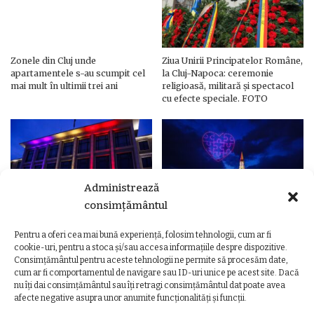
Zonele din Cluj unde
Ziua Unirii Principatelor Române,
apartamentele s-au scumpit cel
la Cluj-Napoca: ceremonie
mai mult în ultimii trei ani
religioasă, militară și spectacol
cu efecte speciale. FOTO
Administrează
consimțământul
Pentru a oferi cea mai bună experiență, folosim tehnologii, cum ar fi
Ziua Unirii Principatelor Române
Ziua Unirii la Cluj-Napoca.
cookie-uri, pentru a stoca și/sau accesa informațiile despre dispozitive.
– Clădiri și poduri din Cluj,
Programul complet al
Consimțământul pentru aceste tehnologii ne permite să procesăm date,
iluminate în culorile drapelului
evenimentelor
cum ar fi comportamentul de navigare sau ID-uri unice pe acest site. Dacă
nu îți dai consimțământul sau îți retragi consimțământul dat poate avea
afecte negative asupra unor anumite funcționalități și funcții.