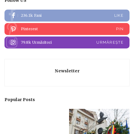
Follow US
236.1k
Fani
LIKE
Pinterest
PIN
79.8k
Urmăritori
URMĂREȘTE
Newsletter
Popular Posts