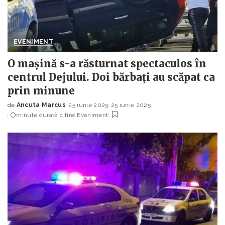
EVENIMENT
O mașină s-a răsturnat spectaculos în
centrul Dejului. Doi bărbați au scăpat ca
prin minune
de
Ancuta Marcus
25 iunie 2025
25 iunie 2025
Posted
minute durată citire
Eveniment
by