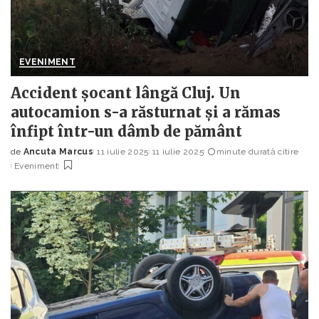
EVENIMENT
Accident șocant lângă Cluj. Un
autocamion s-a răsturnat și a rămas
înfipt într-un dâmb de pământ
de
Ancuta Marcus
11 iulie 2025
11 iulie 2025
minute durată citire
Posted
Eveniment
by