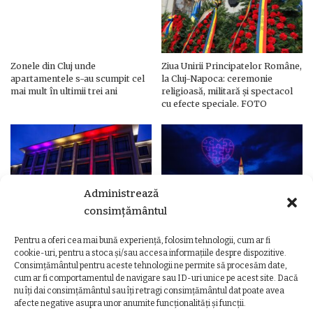
Zonele din Cluj unde
Ziua Unirii Principatelor Române,
apartamentele s-au scumpit cel
la Cluj-Napoca: ceremonie
mai mult în ultimii trei ani
religioasă, militară și spectacol
cu efecte speciale. FOTO
Administrează
consimțământul
Pentru a oferi cea mai bună experiență, folosim tehnologii, cum ar fi
Ziua Unirii Principatelor Române
Ziua Unirii la Cluj-Napoca.
cookie-uri, pentru a stoca și/sau accesa informațiile despre dispozitive.
– Clădiri și poduri din Cluj,
Programul complet al
Consimțământul pentru aceste tehnologii ne permite să procesăm date,
iluminate în culorile drapelului
evenimentelor
cum ar fi comportamentul de navigare sau ID-uri unice pe acest site. Dacă
nu îți dai consimțământul sau îți retragi consimțământul dat poate avea
afecte negative asupra unor anumite funcționalități și funcții.