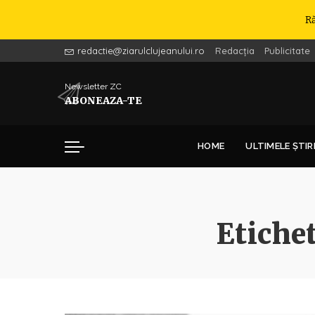
R
redactie@ziarulclujeanului.ro
Redacția
Publicitate
Newsletter ZC
ABONEAZA-TE
HOME
ULTIMELE ȘTIR
Etiche