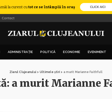
ămâi la curent cu
tot ce se întâmplă în oraș
CLICK AICI
Contact
I
ADMINISTRAȚIE
POLITICĂ
ECONOMIE
EVENIMENT
Ziarul Clujeanului
>
Ultimele știri
>
a murit Marianne Faithfull
tă:
a murit Marianne Fa