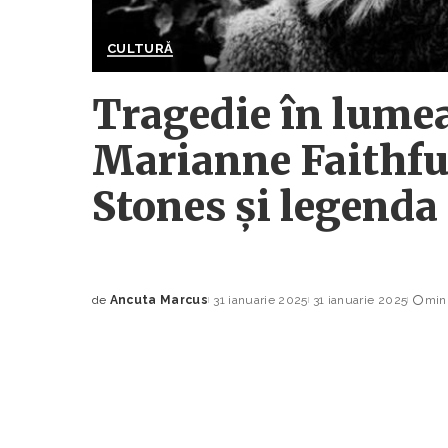
CULTURĂ
Tragedie în lumea
Marianne Faithfu
Stones și legenda 
de
Ancuta Marcus
31 ianuarie 2025
31 ianuarie 2025
minu
Posted
by