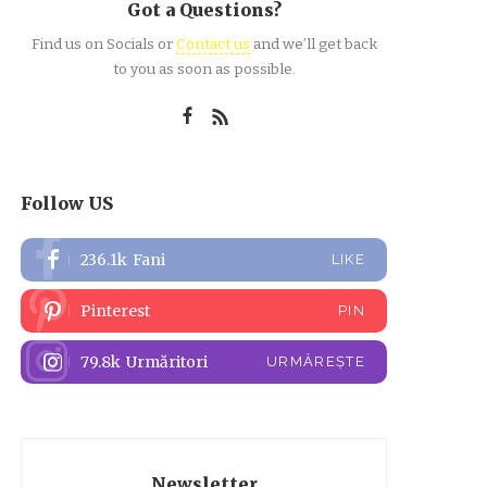
Got a Questions?
Find us on Socials or
Contact us
and we’ll get back
to you as soon as possible.
Follow US
236.1k
Fani
LIKE
Pinterest
PIN
79.8k
Urmăritori
URMĂREȘTE
Newsletter