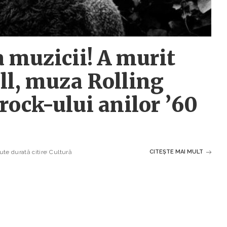
 muzicii! A murit
ll, muza Rolling
rock-ului anilor ’60
te durată citire
Cultură
CITEȘTE MAI MULT