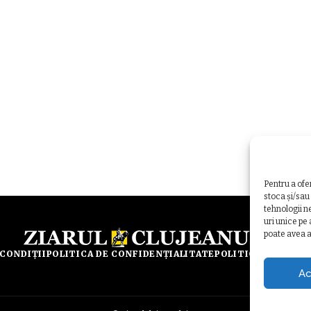
Pentru a ofe
stoca și/sau
tehnologii n
uri unice pe
poate avea a
 CONDIȚII
POLITICA DE CONFIDENȚIALITATE
POLITICA DE UTILI
Ac