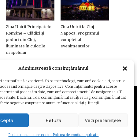
Ziua Unirii Principatelor
Ziua Unirii la Cluj-
Române – Clădiri și
Napoca. Programul
poduri din Cluj,
complet al
iluminate în culorile
evenimentelor
drapelului
Administrează consimțământul
ri cea mai bună experiență, folosim tehnologii, cum ar fi cookie-uri, pentru a
 accesa informațiile despre dispozitive. Consimțământul pentru aceste
e permite să procesăm date, cum ar fi comportamentul de navigare sau ID-
 acest site. Dacă nu îți dai consimțământul sau îți retragi consimțământul dat
fecte negative asupra unor anumite funcționalități și funcții.
ZARE COOKIE
ceptă
Refuză
Vezi preferințele
Politica de utilizare cookie
Politica de confidențialitate