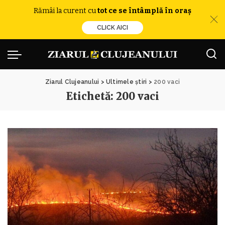
Rămâi la curent cu
tot ce se întâmplă în oraș
CLICK AICI
Ziarul Clujeanului
>
Ultimele știri
>
200 vaci
Etichetă:
200 vaci