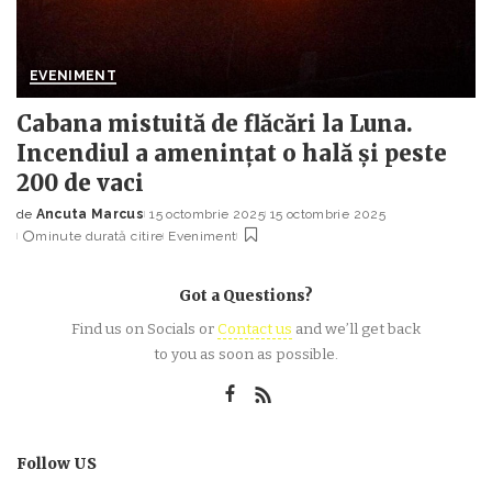
EVENIMENT
Cabana mistuită de flăcări la Luna.
Incendiul a amenințat o hală și peste
200 de vaci
de
Ancuta Marcus
15 octombrie 2025
15 octombrie 2025
Posted
minute durată citire
Eveniment
by
Got a Questions?
Find us on Socials or
Contact us
and we’ll get back
to you as soon as possible.
Follow US