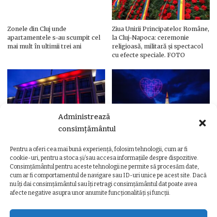
Zonele din Cluj unde
Ziua Unirii Principatelor Române,
apartamentele s-au scumpit cel
la Cluj-Napoca: ceremonie
mai mult în ultimii trei ani
religioasă, militară și spectacol
cu efecte speciale. FOTO
Administrează
consimțământul
Pentru a oferi cea mai bună experiență, folosim tehnologii, cum ar fi
Ziua Unirii Principatelor Române
Ziua Unirii la Cluj-Napoca.
cookie-uri, pentru a stoca și/sau accesa informațiile despre dispozitive.
– Clădiri și poduri din Cluj,
Programul complet al
Consimțământul pentru aceste tehnologii ne permite să procesăm date,
iluminate în culorile drapelului
evenimentelor
cum ar fi comportamentul de navigare sau ID-uri unice pe acest site. Dacă
nu îți dai consimțământul sau îți retragi consimțământul dat poate avea
afecte negative asupra unor anumite funcționalități și funcții.