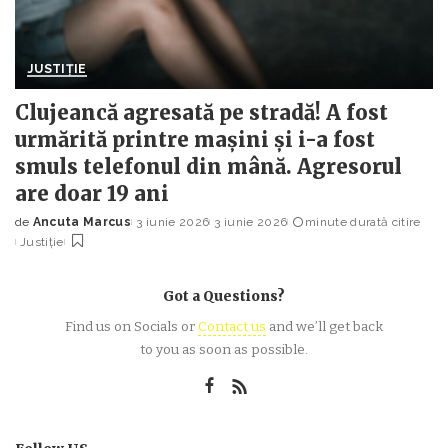
JUSTIȚIE
Clujeancă agresată pe stradă! A fost
urmărită printre mașini și i-a fost
smuls telefonul din mână. Agresorul
are doar 19 ani
de
Ancuta Marcus
3 iunie 2026
3 iunie 2026
minute durată citire
Posted
Justiție
by
Got a Questions?
Find us on Socials or
Contact us
and we’ll get back
to you as soon as possible.