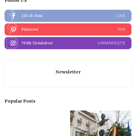
Follow US
236.1k
Fani
LIKE
Pinterest
PIN
79.8k
Urmăritori
URMĂREȘTE
Newsletter
Popular Posts