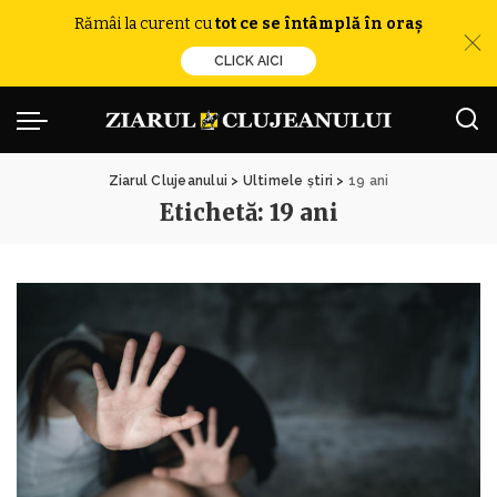
Rămâi la curent cu
tot ce se întâmplă în oraș
CLICK AICI
Ziarul Clujeanului
>
Ultimele știri
>
19 ani
Etichetă:
19 ani