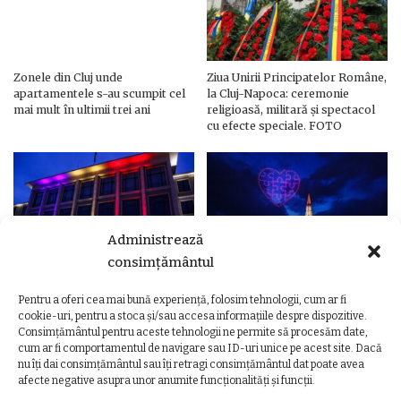
Zonele din Cluj unde
Ziua Unirii Principatelor Române,
apartamentele s-au scumpit cel
la Cluj-Napoca: ceremonie
mai mult în ultimii trei ani
religioasă, militară și spectacol
cu efecte speciale. FOTO
Administrează
consimțământul
Pentru a oferi cea mai bună experiență, folosim tehnologii, cum ar fi
Ziua Unirii Principatelor Române
Ziua Unirii la Cluj-Napoca.
cookie-uri, pentru a stoca și/sau accesa informațiile despre dispozitive.
– Clădiri și poduri din Cluj,
Programul complet al
Consimțământul pentru aceste tehnologii ne permite să procesăm date,
iluminate în culorile drapelului
evenimentelor
cum ar fi comportamentul de navigare sau ID-uri unice pe acest site. Dacă
nu îți dai consimțământul sau îți retragi consimțământul dat poate avea
afecte negative asupra unor anumite funcționalități și funcții.