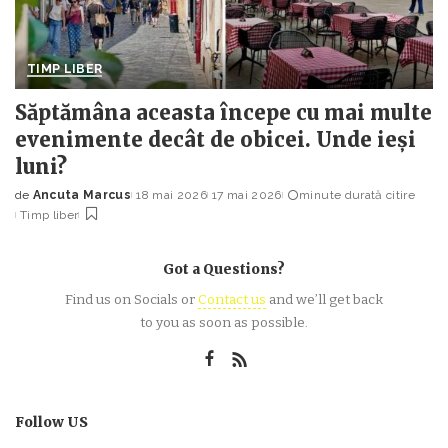
TIMP LIBER
Săptămâna aceasta începe cu mai multe
evenimente decât de obicei. Unde ieși
luni?
de
Ancuta Marcus
18 mai 2026
17 mai 2026
minute durată citire
Posted
Timp liber
by
Got a Questions?
Find us on Socials or
Contact us
and we’ll get back
to you as soon as possible.
Follow US