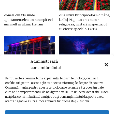
Zonele din Cluj unde
Ziua Unirii Principatelor Române,
apartamentele s-au scumpit cel
la Cluj-Napoca: ceremonie
mai mult în ultimii trei ani
religioasă, militară și spectacol
cu efecte speciale. FOTO
Administrează
consimțământul
Pentru a oferi cea mai bună experiență, folosim tehnologii, cum ar fi
Ziua Unirii Principatelor Române
Ziua Unirii la Cluj-Napoca.
cookie-uri, pentru a stoca și/sau accesa informațiile despre dispozitive.
– Clădiri și poduri din Cluj,
Programul complet al
Consimțământul pentru aceste tehnologii ne permite să procesăm date,
iluminate în culorile drapelului
evenimentelor
cum ar fi comportamentul de navigare sau ID-uri unice pe acest site. Dacă
nu îți dai consimțământul sau îți retragi consimțământul dat poate avea
afecte negative asupra unor anumite funcționalități și funcții.