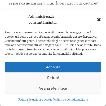
Se pare că nu am găsit nimic. Încercați o nouă căutare?
Administrează
consimțământul
Pentru a oferi cea mai bună experiență, folosim tehnologii, cum ar fi
cookie-uri, pentru a stoca și/sau accesa informațiile despre dispozitive.
Întoarce-te Acasă
Consimțământul pentru aceste tehnologii ne permite să procesăm date,
cum ar fi comportamentul de navigare sau ID-uri unice pe acest site. Dacă
nu îți dai consimțământul sau îți retragi consimțământul dat poate avea
afecte negative asupra unor anumite funcționalități și funcții.
TERMENI ȘI CONDIȚII
POLITICA DE CONFIDENȚIALITATE
Acceptă
POLITICA DE UTILIZARE COOKIE
Refuză
© ziarulclujeanului.ro
Vezi preferințele
Politica de utilizare cookie
Politica de confidențialitate