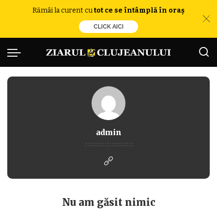
Rămâi la curent cu
tot ce se întâmplă în oraș
CLICK AICI
admin
Nu am găsit nimic