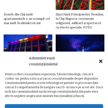
Zonele din Cluj unde
Ziua Unirii Principatelor Române,
apartamentele s-au scumpit cel
la Cluj-Napoca: ceremonie
mai mult în ultimii trei ani
religioasă, militară și spectacol
cu efecte speciale. FOTO
Administrează
consimțământul
Pentru a oferi cea mai bună experiență, folosim tehnologii, cum ar fi
Ziua Unirii Principatelor Române
Ziua Unirii la Cluj-Napoca.
cookie-uri, pentru a stoca și/sau accesa informațiile despre dispozitive.
– Clădiri și poduri din Cluj,
Programul complet al
Consimțământul pentru aceste tehnologii ne permite să procesăm date,
iluminate în culorile drapelului
evenimentelor
cum ar fi comportamentul de navigare sau ID-uri unice pe acest site. Dacă
nu îți dai consimțământul sau îți retragi consimțământul dat poate avea
afecte negative asupra unor anumite funcționalități și funcții.