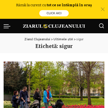
Rămâi la curent cu
tot ce se întâmplă în oraș
CLICK AICI
Ziarul Clujeanului
>
Ultimele știri
>
sigur
Etichetă:
sigur