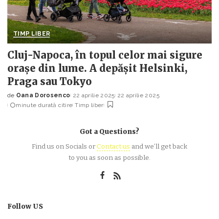
TIMP LIBER
Cluj-Napoca, în topul celor mai sigure
orașe din lume. A depășit Helsinki,
Praga sau Tokyo
de
Oana Dorosenco
22 aprilie 2025
22 aprilie 2025
Posted
minute durată citire
Timp liber
by
Got a Questions?
Find us on Socials or
Contact us
and we’ll get back
to you as soon as possible.
Follow US